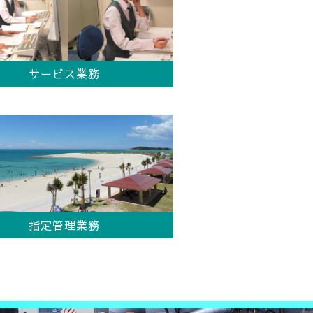
サービス業務
指定管理業務