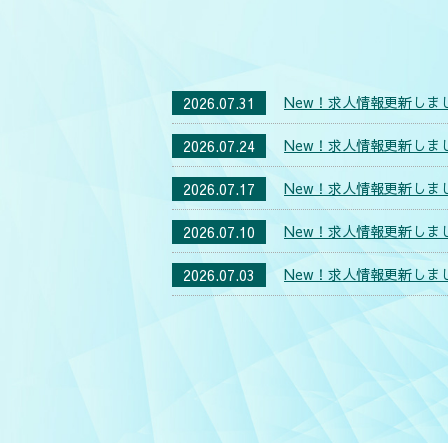
New！求人情報更新しま
2026.07.31
New！求人情報更新しま
2026.07.24
New！求人情報更新しま
2026.07.17
New！求人情報更新しま
2026.07.10
New！求人情報更新しま
2026.07.03