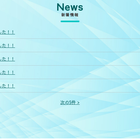
News
新着情報
した！！
した！！
した！！
した！！
した！！
次の5件 >